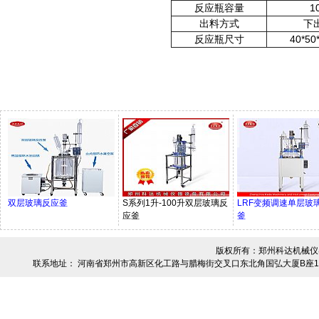
反应瓶容量
1
出料方式
下
反应瓶尺寸
40*50
双层玻璃反应釜
S系列1升-100升双层玻璃反
LRF变频调速单层玻
应釜
釜
版权所有：郑州科达机械仪器设
联系地址： 河南省郑州市高新区化工路与腊梅街交叉口东北角国弘大厦B座19楼-01 