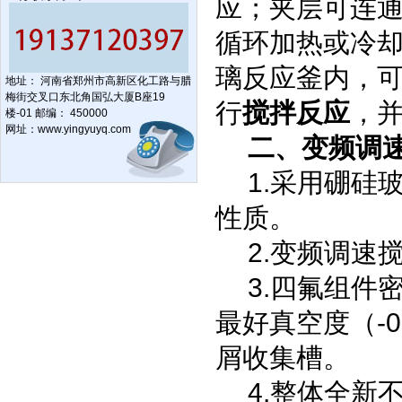
应；夹层可连
循环加热或冷
璃反应釜内，
地址： 河南省郑州市高新区化工路与腊
梅街交叉口东北角国弘大厦B座19
行
搅拌反应
，
楼-01 邮编： 450000
网址：
www.yingyuyq.com
二、
变频调
1.采用硼硅
性质。
2.变频调速
3.四氟组件
最好真空度（-0
屑收集槽。
4.整体全新