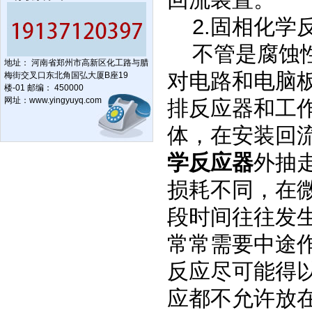
2.固相化学
不管是腐蚀
地址： 河南省郑州市高新区化工路与腊
对电路和电脑
梅街交叉口东北角国弘大厦B座19
楼-01 邮编： 450000
网址：
www.yingyuyq.com
排反应器和工
体，在安装回
学反应器
外抽
损耗不同，在
段时间往往发
常常需要中途
反应尽可能得
应都不允许放