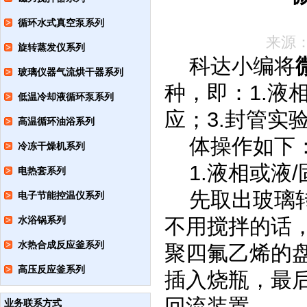
循环水式真空泵系列
来源
旋转蒸发仪系列
科达小编将
玻璃仪器气流烘干器系列
种，即：1.液
低温冷却液循环泵系列
应；3.封管实
高温循环油浴系列
体操作如下
冷冻干燥机系列
1.液相或液
电热套系列
先取出玻璃
电子节能控温仪系列
水浴锅系列
不用搅拌的话，
水热合成反应釜系列
聚四氟乙烯的
高压反应釜系列
插入烧瓶，最
回流装置。
业务联系方式